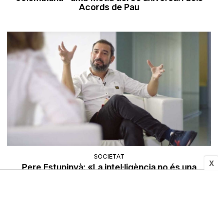
Acords de Pau
SOCIETAT
X
Pere Estupinyà: «La intel·ligència no és una
capacitat sinó una actitud»