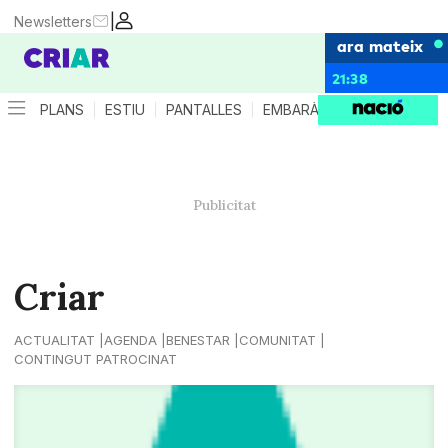
|
Newsletters
ara mateix
21:38
PLANS
ESTIU
PANTALLES
EMBARÀS
CRIANÇA
ES
Criar
ACTUALITAT
AGENDA
BENESTAR
COMUNITAT
CONTINGUT PATROCINAT