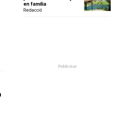
en família
Redacció
s
a