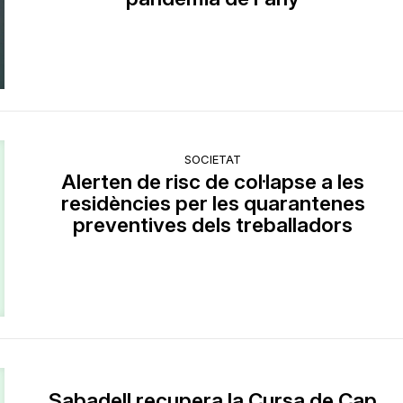
SOCIETAT
Alerten de risc de col·lapse a les
residències per les quarantenes
preventives dels treballadors
Sabadell recupera la Cursa de Cap