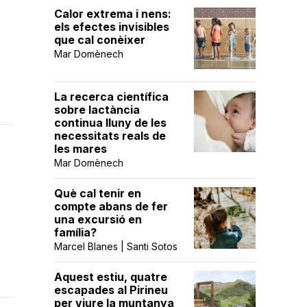
Calor extrema i nens:
els efectes invisibles
que cal conèixer
Mar Domènech
La recerca científica
sobre lactància
continua lluny de les
necessitats reals de
les mares
Mar Domènech
Què cal tenir en
compte abans de fer
una excursió en
família?
Marcel Blanes | Santi Sotos
Aquest estiu, quatre
escapades al Pirineu
per viure la muntanya