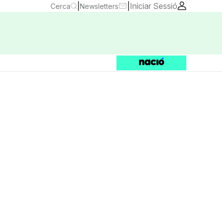
|
|
Iniciar Sessió
Cerca
Newsletters