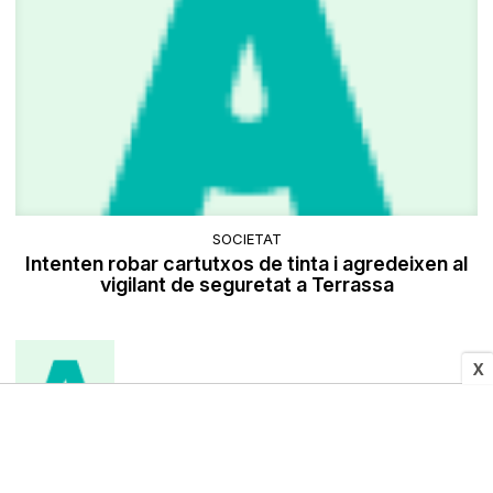
SOCIETAT
Intenten robar cartutxos de tinta i agredeixen al
vigilant de seguretat a Terrassa
X
Doncs no, no tots són iguals