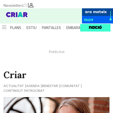
|
Newsletters
ara mateix
19:09
PLANS
ESTIU
PANTALLES
EMBARÀS
CRIANÇA
ES
Criar
ACTUALITAT
AGENDA
BENESTAR
COMUNITAT
CONTINGUT PATROCINAT