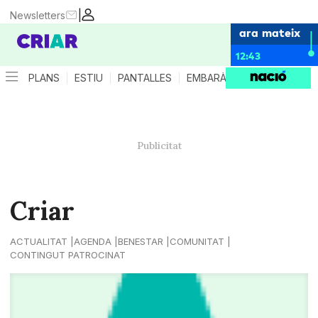
|
Newsletters
ara mateix
12:43
PLANS
ESTIU
PANTALLES
EMBARÀS
CRIANÇA
ES
Criar
ACTUALITAT
AGENDA
BENESTAR
COMUNITAT
CONTINGUT PATROCINAT