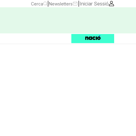
|
|
Iniciar Sessió
Cerca
Newsletters