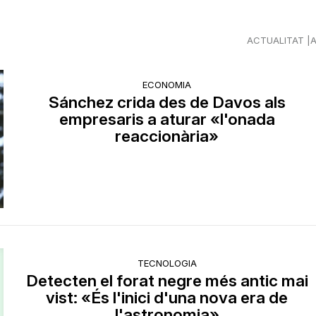
ACTUALITAT
ECONOMIA
Sánchez crida des de Davos als
empresaris a aturar «l'onada
reaccionària»
TECNOLOGIA
Detecten el forat negre més antic mai
vist: «És l'inici d'una nova era de
l'astronomia»