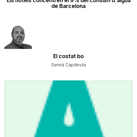
Els hotels concentren el 9% del consum d'aigua
de Barcelona
El costat bo
Germà Capdevila