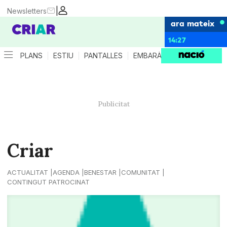
|
Newsletters
ara mateix
14:27
PLANS
ESTIU
PANTALLES
EMBARÀS
CRIANÇA
ES
Criar
ACTUALITAT
AGENDA
BENESTAR
COMUNITAT
CONTINGUT PATROCINAT