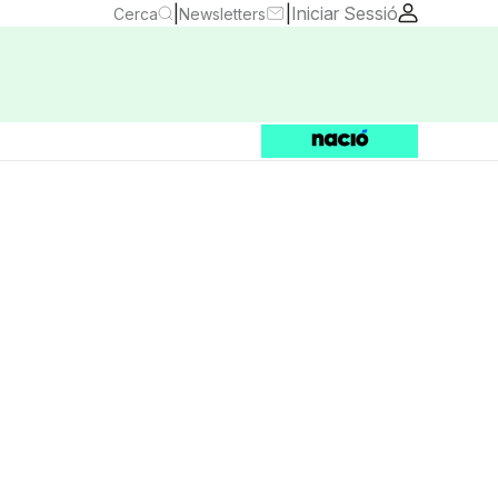
|
|
Iniciar Sessió
Cerca
Newsletters