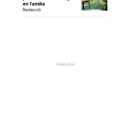
en família
Redacció