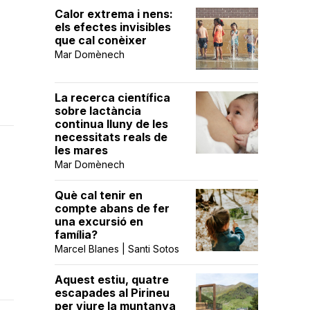
Calor extrema i nens:
els efectes invisibles
que cal conèixer
Mar Domènech
La recerca científica
sobre lactància
continua lluny de les
necessitats reals de
les mares
Mar Domènech
Què cal tenir en
compte abans de fer
una excursió en
família?
Marcel Blanes | Santi Sotos
Aquest estiu, quatre
escapades al Pirineu
per viure la muntanya