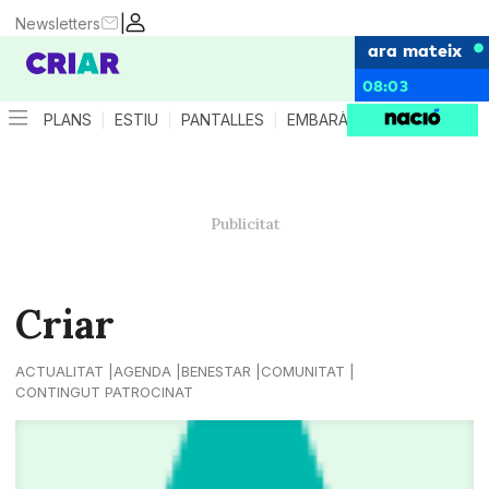
|
Newsletters
ara mateix
08:03
PLANS
ESTIU
PANTALLES
EMBARÀS
CRIANÇA
ES
Criar
ACTUALITAT
AGENDA
BENESTAR
COMUNITAT
CONTINGUT PATROCINAT