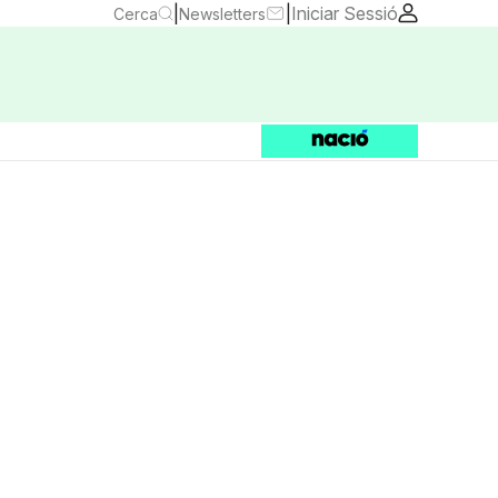
|
|
Iniciar Sessió
Cerca
Newsletters