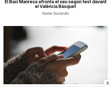
El Baxi Manresa afronta el seu segon test davant
el València Bàsquet
Xavier Sucarrats
X
SUCCESSOS
Alerten sobre l'arribada a Tarragona d'una nova
modalitat d'estafa telefònica
TarragonaDigital