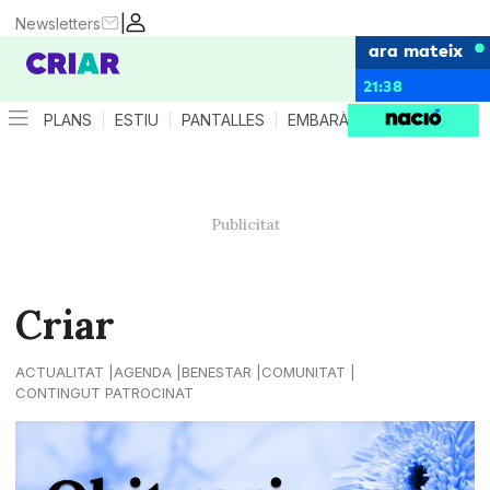
|
Newsletters
ara mateix
21:38
PLANS
ESTIU
PANTALLES
EMBARÀS
CRIANÇA
ES
Criar
ACTUALITAT
AGENDA
BENESTAR
COMUNITAT
CONTINGUT PATROCINAT