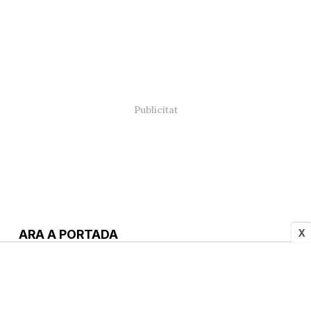
X
ARA A PORTADA
El millor lloc per entendre un
eclipsi: CosmoCaixa dedica una
jornada especial a aquest
fenomen astronòmic