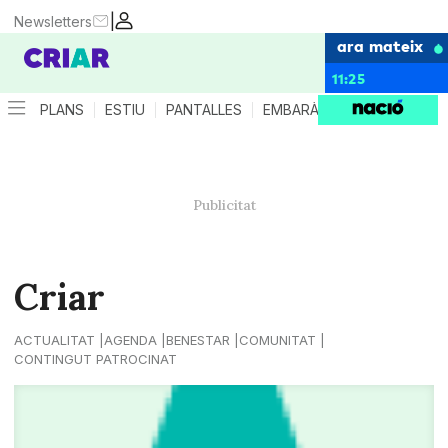
|
Newsletters
ara mateix
11:25
PLANS
ESTIU
PANTALLES
EMBARÀS
CRIANÇA
ES
Criar
ACTUALITAT
AGENDA
BENESTAR
COMUNITAT
CONTINGUT PATROCINAT