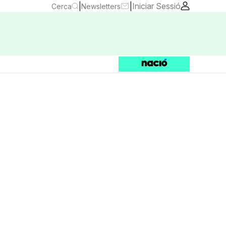
|
|
Iniciar Sessió
Cerca
Newsletters