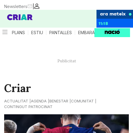
|
Newsletters
ara mateix
11:18
PLANS
ESTIU
PANTALLES
EMBARÀS
CRIANÇA
ES
Criar
ACTUALITAT
AGENDA
BENESTAR
COMUNITAT
CONTINGUT PATROCINAT