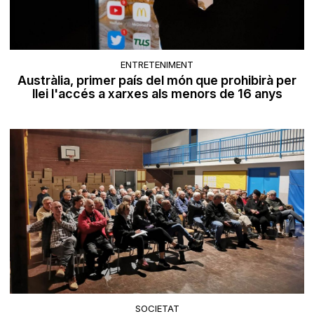
ENTRETENIMENT
Austràlia, primer país del món que prohibirà per
llei l'accés a xarxes als menors de 16 anys
SOCIETAT