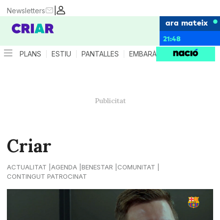
|
Newsletters
ara mateix
21:48
PLANS
ESTIU
PANTALLES
EMBARÀS
CRIANÇA
ES
Criar
ACTUALITAT
AGENDA
BENESTAR
COMUNITAT
CONTINGUT PATROCINAT