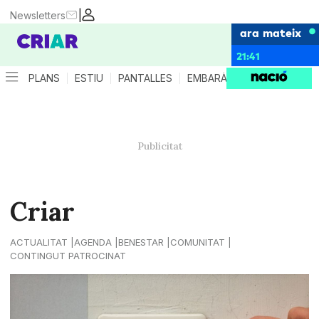
|
Newsletters
ara mateix
21:41
PLANS
ESTIU
PANTALLES
EMBARÀS
CRIANÇA
ES
Criar
ACTUALITAT
AGENDA
BENESTAR
COMUNITAT
CONTINGUT PATROCINAT