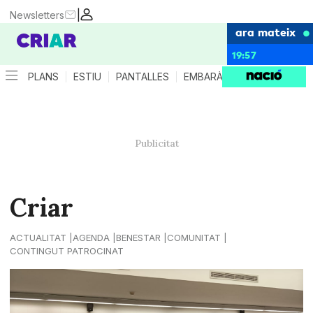
|
Newsletters
ara mateix
19:57
PLANS
ESTIU
PANTALLES
EMBARÀS
CRIANÇA
ES
Criar
ACTUALITAT
AGENDA
BENESTAR
COMUNITAT
CONTINGUT PATROCINAT