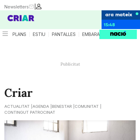
|
Newsletters
ara mateix
15:48
PLANS
ESTIU
PANTALLES
EMBARÀS
CRIANÇA
ES
Criar
ACTUALITAT
AGENDA
BENESTAR
COMUNITAT
CONTINGUT PATROCINAT