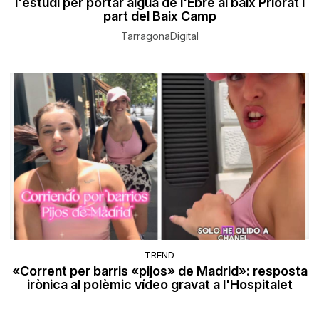
l'estudi per portar aigua de l'Ebre al baix Priorat i
part del Baix Camp
TarragonaDigital
TREND
«Corrent per barris «pijos» de Madrid»: resposta
irònica al polèmic vídeo gravat a l'Hospitalet