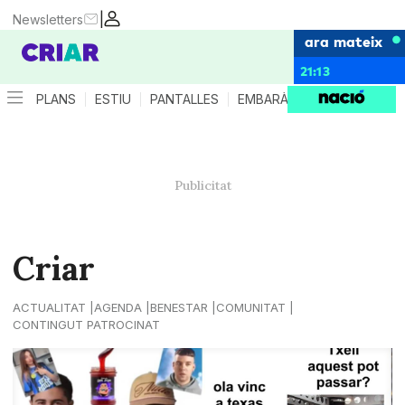
|
Newsletters
ara mateix
21:13
PLANS
ESTIU
PANTALLES
EMBARÀS
CRIANÇA
ES
Criar
ACTUALITAT
AGENDA
BENESTAR
COMUNITAT
CONTINGUT PATROCINAT