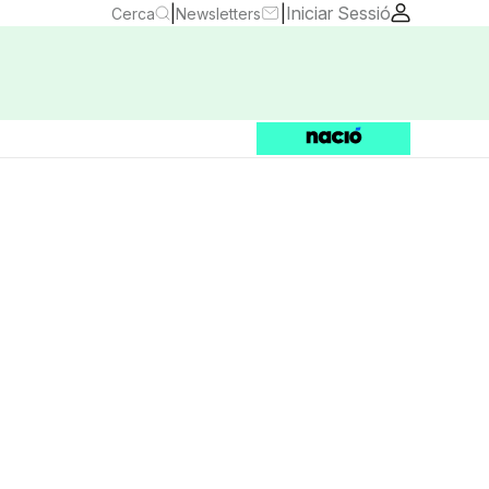
|
|
Iniciar Sessió
Cerca
Newsletters