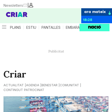
|
Newsletters
ara mateix
18:28
PLANS
ESTIU
PANTALLES
EMBARÀS
CRIANÇA
ES
Criar
ACTUALITAT
AGENDA
BENESTAR
COMUNITAT
CONTINGUT PATROCINAT