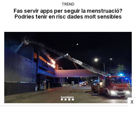
TREND
Fas servir apps per seguir la menstruació?
Podries tenir en risc dades molt sensibles
X
SUCCESSOS
Controlat l'incendi al polígon industrial Malloles
de Vic