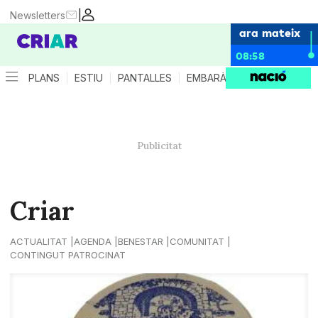
|
Newsletters
ara mateix
08:58
PLANS
ESTIU
PANTALLES
EMBARÀS
CRIANÇA
ES
Criar
ACTUALITAT
AGENDA
BENESTAR
COMUNITAT
CONTINGUT PATROCINAT