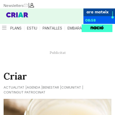
|
Newsletters
ara mateix
08:58
PLANS
ESTIU
PANTALLES
EMBARÀS
CRIANÇA
ES
Criar
ACTUALITAT
AGENDA
BENESTAR
COMUNITAT
CONTINGUT PATROCINAT