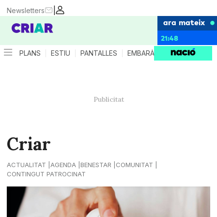
|
Newsletters
ara mateix
21:48
PLANS
ESTIU
PANTALLES
EMBARÀS
CRIANÇA
ES
Criar
ACTUALITAT
AGENDA
BENESTAR
COMUNITAT
CONTINGUT PATROCINAT