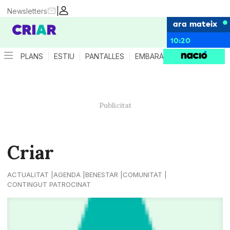
|
Newsletters
ara mateix
10:20
PLANS
ESTIU
PANTALLES
EMBARÀS
CRIANÇA
ES
Criar
ACTUALITAT
AGENDA
BENESTAR
COMUNITAT
CONTINGUT PATROCINAT