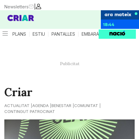
|
Newsletters
ara mateix
18:44
PLANS
ESTIU
PANTALLES
EMBARÀS
CRIANÇA
ES
Criar
ACTUALITAT
AGENDA
BENESTAR
COMUNITAT
CONTINGUT PATROCINAT