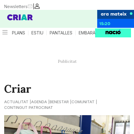
|
Newsletters
ara mateix
15:20
PLANS
ESTIU
PANTALLES
EMBARÀS
CRIANÇA
ES
Criar
ACTUALITAT
AGENDA
BENESTAR
COMUNITAT
CONTINGUT PATROCINAT