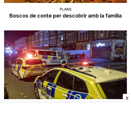
PLANS
Boscos de conte per descobrir amb la família
X
INTERNACIONAL
Apunyalament múltiple en un tren al Regne Unit:
deu ferits i dos detinguts