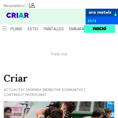
|
Newsletters
ara mateix
21:13
PLANS
ESTIU
PANTALLES
EMBARÀS
CRIANÇA
ES
Criar
ACTUALITAT
AGENDA
BENESTAR
COMUNITAT
CONTINGUT PATROCINAT