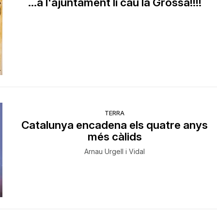
...a l'ajuntament li cau la Grossa!!!!
TERRA
Catalunya encadena els quatre anys
més càlids
Arnau Urgell i Vidal