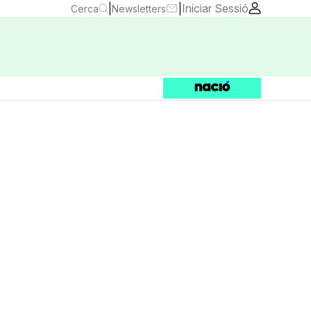
|
|
Iniciar Sessió
Cerca
Newsletters