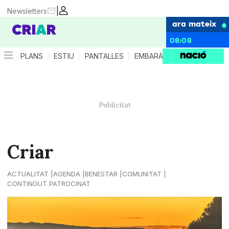
|
Newsletters
ara mateix
08:08
PLANS
ESTIU
PANTALLES
EMBARÀS
CRIANÇA
ES
Criar
ACTUALITAT
AGENDA
BENESTAR
COMUNITAT
CONTINGUT PATROCINAT