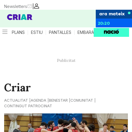
|
Newsletters
ara mateix
20:20
PLANS
ESTIU
PANTALLES
EMBARÀS
CRIANÇA
ES
Criar
ACTUALITAT
AGENDA
BENESTAR
COMUNITAT
CONTINGUT PATROCINAT