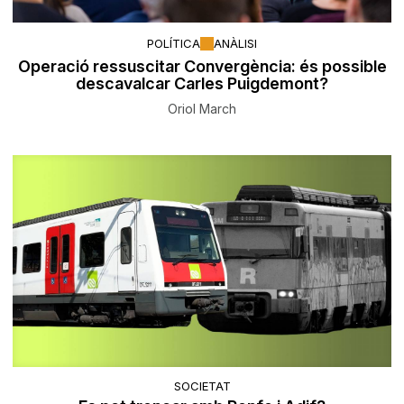
POLÍTICA
ANÀLISI
Operació ressuscitar Convergència: és possible
descavalcar Carles Puigdemont?
Oriol March
SOCIETAT