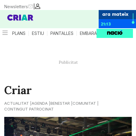
|
Newsletters
ara mateix
21:13
PLANS
ESTIU
PANTALLES
EMBARÀS
CRIANÇA
ES
Criar
ACTUALITAT
AGENDA
BENESTAR
COMUNITAT
CONTINGUT PATROCINAT