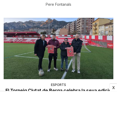
Pere Fontanals
ESPORTS
X
El Torneig Ciutat de Berga celebra la seva edició
més competitiva