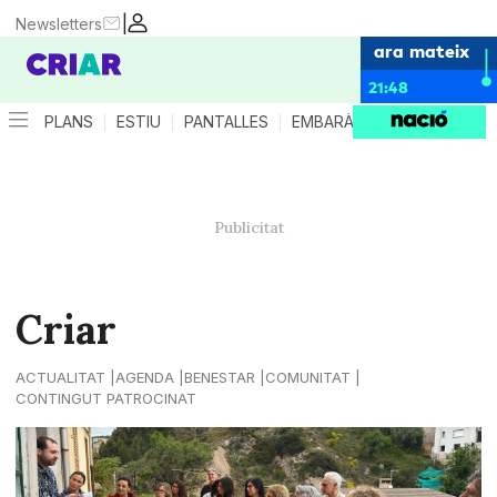
|
Newsletters
ara mateix
21:48
PLANS
ESTIU
PANTALLES
EMBARÀS
CRIANÇA
ES
Criar
ACTUALITAT
AGENDA
BENESTAR
COMUNITAT
CONTINGUT PATROCINAT