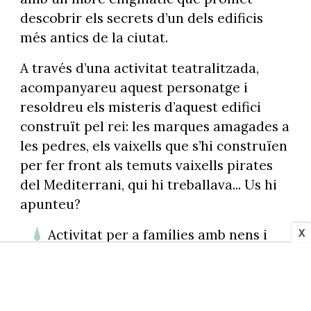
descobrir els secrets d’un dels edificis
més antics de la ciutat.
A través d’una activitat teatralitzada,
acompanyareu aquest personatge i
resoldreu els misteris d’aquest edifici
construït pel rei: les marques amagades a
les pedres, els vaixells que s’hi construïen
per fer front als temuts vaixells pirates
del Mediterrani, qui hi treballava... Us hi
apunteu?
Activitat per a famílies amb nens i
X
nenes d'entre 5 i 10 anys.
Tota la informació
aquí
.
Segon i tercer diumenge de mes, de