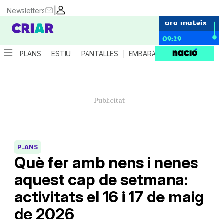
|
Newsletters
ara mateix
09:29
PLANS
ESTIU
PANTALLES
EMBARÀS
CRIANÇA
ES
PLANS
Què fer amb nens i nenes
aquest cap de setmana:
activitats el 16 i 17 de maig
de 2026