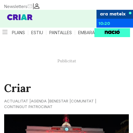
|
Newsletters
ara mateix
10:20
PLANS
ESTIU
PANTALLES
EMBARÀS
CRIANÇA
ES
Criar
ACTUALITAT
AGENDA
BENESTAR
COMUNITAT
CONTINGUT PATROCINAT