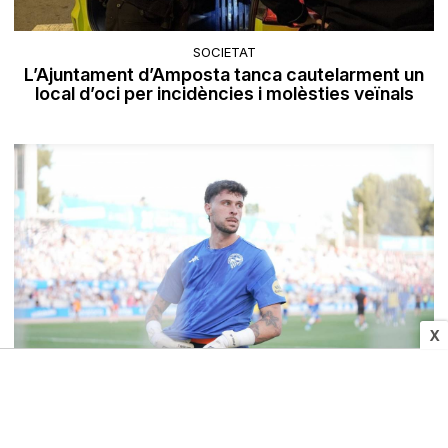
SOCIETAT
L’Ajuntament d’Amposta tanca cautelarment un
local d’oci per incidències i molèsties veïnals
X
ESPORTS
La FAV denuncia el porter del Sabadell Diego Fuoli
per un «delicte d'odi» en la celebració de