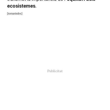
ecosistemes
.
[tornarindex]