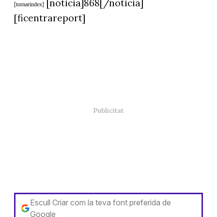
[noticia]868[/noticia]
[tornarindex]
[ficentrareport]
Escull Criar com la teva font preferida de
Google