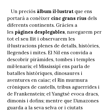
Un preciós
àlbum il·lustrat
que ens
portarà a conèixer
cinc grans rius
dels
diferents continents. Gràcies a
les
pàgines desplegables
, navegarem per
tot el seu llit i observarem les
il·lustracions plenes de detalls, històries,
llegendes i mites. El Nil ens convida a
descobrir piràmides, tombes i temples
mil·lenaris; el Mississipí ens parla de
batalles històriques, dinosaures i
aventures en caiac; el Rin murmura
cròniques de castells, tribus aguerrides i
de Frankenstein; el Yangtsé evoca dracs,
dimonis i dofins; mentre que l’Amazones
guarda a la seva selva or i ciutats