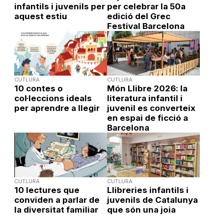
infantils i juvenils per
per celebrar la 50a
aquest estiu
edició del Grec
Festival Barcelona
CUTLURA
CUTLURA
10 contes o
Món Llibre 2026: la
col·leccions ideals
literatura infantil i
per aprendre a llegir
juvenil es converteix
en espai de ficció a
Barcelona
CUTLURA
CUTLURA
10 lectures que
Llibreries infantils i
conviden a parlar de
juvenils de Catalunya
la diversitat familiar
que són una joia