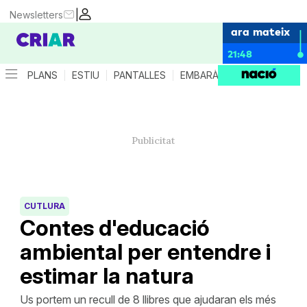
|
Newsletters
ara mateix
21:48
PLANS
ESTIU
PANTALLES
EMBARÀS
CRIANÇA
ES
CUTLURA
Contes d'educació
ambiental per entendre i
estimar la natura
Us portem un recull de 8 llibres que ajudaran els més