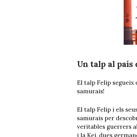
Un talp al país
El talp Felip segueix
samurais!
El talp Felip i els se
samurais per descobri
veritables guerrers 
i la Kei, dues germa