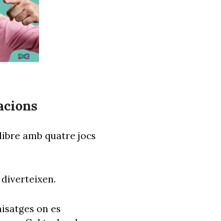
acions
llibre amb quatre jocs
 diverteixen.
isatges on es