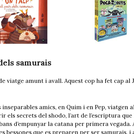
 dels samurais
 de viatge amunt i avall. Aquest cop ha fet cap al 
us inseparables amics, en Quim i en Pep, viatgen a
r els secrets del shodo, l’art de l’escriptura qu
abans d’empunyar la catana per primera vegada. A
nes bessones que es preparen per ser samurais, i