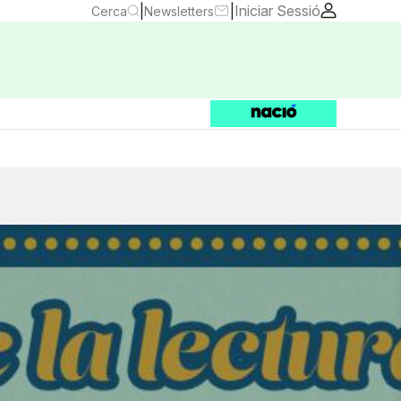
|
|
Iniciar Sessió
Cerca
Newsletters