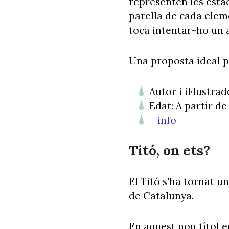
representen les estaci
parella de cada eleme
toca intentar-ho un a
Una proposta ideal p
Autor i il·lustrad
Edat: A partir de
+ info
Titó, on ets?
El Titó s'ha tornat u
de Catalunya.
En aquest nou títol e