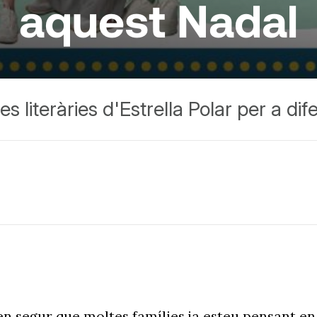
aquest Nadal
s literàries d'Estrella Polar per a di
ben segur que moltes famílies ja esteu pensant e