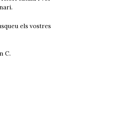
nari.
usqueu els vostres
hn C.