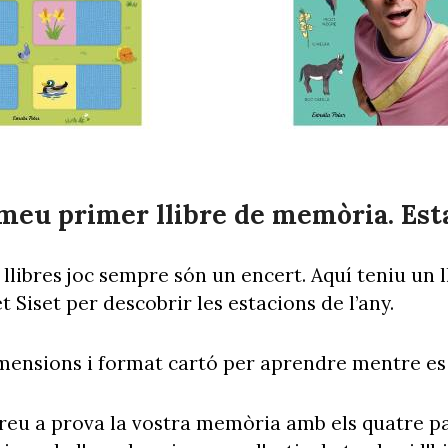
l meu primer llibre de memòria. Est
s llibres joc sempre són un encert. Aquí teniu un 
 Siset per descobrir les estacions de l’any.
imensions i format cartó per aprendre mentre es
areu a prova la vostra memòria amb els quatre pa