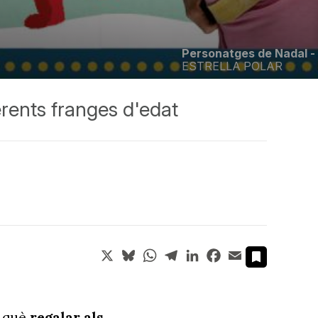
Personatges de Nadal -
ESTRELLA POLAR
ferents franges d'edat
X
Bluesky
WhatsApp
Telegram
LinkedIn
Facebook
Email
n què
regalar als