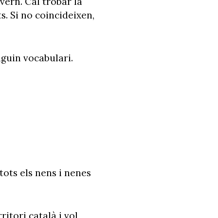
ivern. Cal trobar la
s. Si no coincideixen,
nguin vocabulari.
tots els nens i nenes
itori català i vol