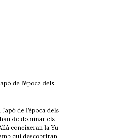
Japó de l’època dels
l Japó de l’època dels
e han de dominar els
llà coneixeran la Yu
 amb qui descobriran