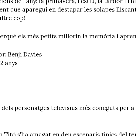
ons de l'any: la primavera, l'estiu, la tardor i l'h
nt que aparegui en destapar les solapes lliscant
ltre cop!
erquè els més petits millorin la memòria i apre
or: Benji Davies
 2 anys
n dels personatges televisius més coneguts per a 
n Titó s'ha amagat en deu escenaris típics del terr