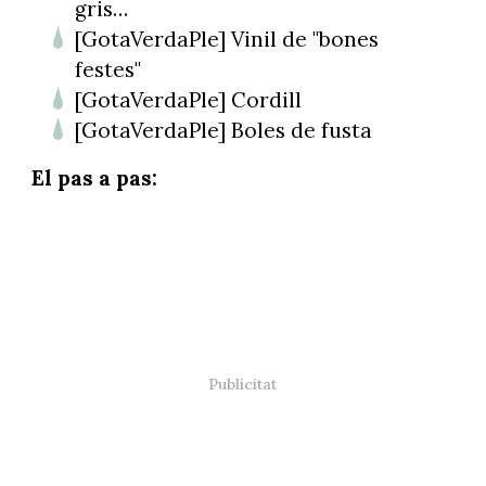
gris…
[GotaVerdaPle] Vinil de "bones
festes"
[GotaVerdaPle] Cordill
[GotaVerdaPle] Boles de fusta
El pas a pas: