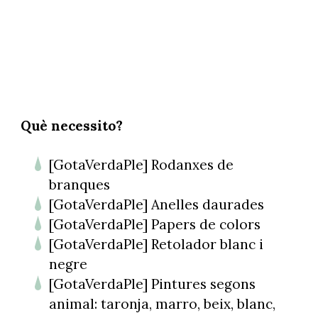
Què necessito?
[GotaVerdaPle] Rodanxes de
branques
[GotaVerdaPle] Anelles daurades
[GotaVerdaPle] Papers de colors
[GotaVerdaPle] Retolador blanc i
negre
[GotaVerdaPle] Pintures segons
animal: taronja, marro, beix, blanc,