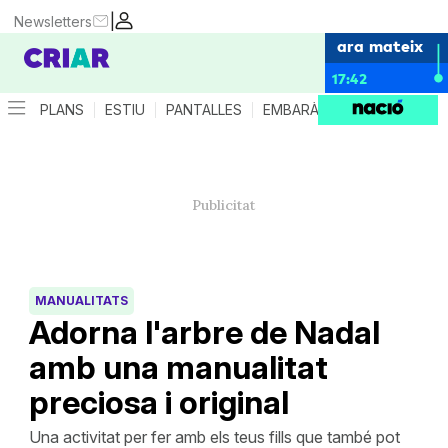
|
Newsletters
ara mateix
17:42
PLANS
ESTIU
PANTALLES
EMBARÀS
CRIANÇA
ES
MANUALITATS
Adorna l'arbre de Nadal
amb una manualitat
preciosa i original
Una activitat per fer amb els teus fills que també pot