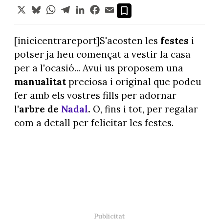
X
Bluesky
WhatsApp
Telegram
LinkedIn
Facebook
Email
[inicicentrareport]S'acosten les
festes
i
potser ja heu començat a vestir la casa
per a l'ocasió... Avui us proposem una
manualitat
preciosa i original que podeu
fer amb els vostres fills per adornar
l'
arbre de
Nadal
.
O, fins i tot, per regalar
com a detall per felicitar les festes.