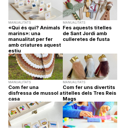
MANUALITATS
MANUALITATS
«Qui és qui? Animals
Fes aquests titelles
marins»: una
de Sant Jordi amb
manualitat per fer
culleretes de fusta
amb criatures aquest
estiu
MANUALITATS
MANUALITATS
Com fer una
Com fer uns divertits
disfressa de mussol a
titelles dels Tres Reis
casa
Mags