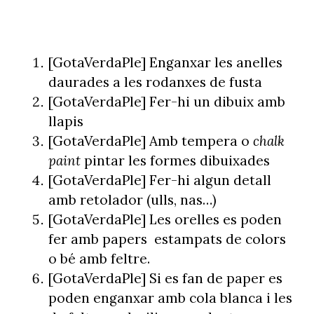
[GotaVerdaPle] Enganxar les anelles
daurades a les rodanxes de fusta
[GotaVerdaPle] Fer-hi un dibuix amb
llapis
[GotaVerdaPle] Amb tempera o
chalk
paint
pintar les formes dibuixades
[GotaVerdaPle] Fer-hi algun detall
amb retolador (ulls, nas…)
[GotaVerdaPle] Les orelles es poden
fer amb papers estampats de colors
o bé amb feltre.
[GotaVerdaPle] Si es fan de paper es
poden enganxar amb cola blanca i les