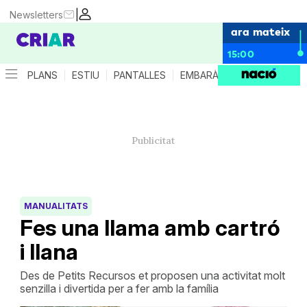
|
Newsletters
ara mateix
15:00
PLANS
ESTIU
PANTALLES
EMBARÀS
CRIANÇA
ES
MANUALITATS
Fes una llama amb cartró
i llana
Des de Petits Recursos et proposen una activitat molt
senzilla i divertida per a fer amb la família