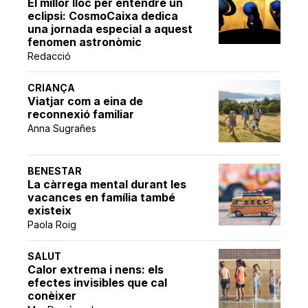
El millor lloc per entendre un
eclipsi: CosmoCaixa dedica
una jornada especial a aquest
fenomen astronòmic
Redacció
CRIANÇA
Viatjar com a eina de
reconnexió familiar
Anna Sugrañes
BENESTAR
La càrrega mental durant les
vacances en família també
existeix
Paola Roig
SALUT
Calor extrema i nens: els
efectes invisibles que cal
conèixer