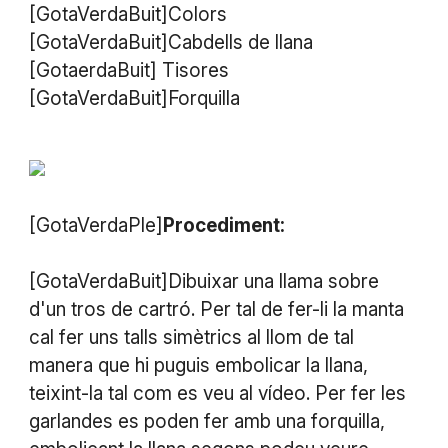
[GotaVerdaBuit]Colors
[GotaVerdaBuit]Cabdells de llana
[GotaerdaBuit] Tisores
[GotaVerdaBuit]Forquilla
[GotaVerdaPle]
Procediment:
[GotaVerdaBuit]Dibuixar una llama sobre
d'un tros de cartró. Per tal de fer-li la manta
cal fer uns talls simètrics al llom de tal
manera que hi puguis embolicar la llana,
teixint-la tal com es veu al vídeo. Per fer les
garlandes es poden fer amb una forquilla,