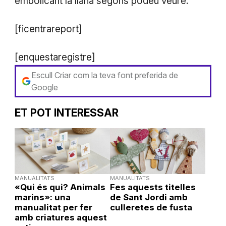
embolicant la llana segons podeu veure.
[ficentrareport]
[enquestaregistre]
Escull Criar com la teva font preferida de
Google
ET POT INTERESSAR
MANUALITATS
MANUALITATS
«Qui és qui? Animals
Fes aquests titelles
marins»: una
de Sant Jordi amb
manualitat per fer
culleretes de fusta
amb criatures aquest