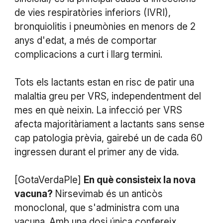
de vies respiratòries inferiors (IVRI),
bronquiolitis i pneumònies en menors de 2
anys d'edat, a més de comportar
complicacions a curt i llarg termini.
Tots els lactants estan en risc de patir una
malaltia greu per VRS, independentment del
mes en què neixin. La infecció per VRS
afecta majoritàriament a lactants sans sense
cap patologia prèvia, gairebé un de cada 60
ingressen durant el primer any de vida.
[GotaVerdaPle]
En què consisteix la nova
vacuna?
Nirsevimab és un anticòs
monoclonal, que s'administra com una
vacuna. Amb una dosi única confereix