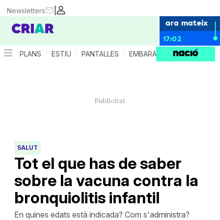
|
Newsletters
ara mateix
17:02
PLANS
ESTIU
PANTALLES
EMBARÀS
CRIANÇA
ES
SALUT
Tot el que has de saber
sobre la vacuna contra la
bronquiolitis infantil
En quines edats està indicada? Com s'administra?