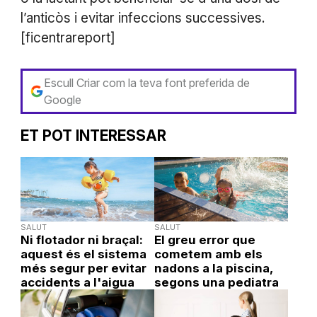
l’anticòs i evitar infeccions successives.
[ficentrareport]
Escull Criar com la teva font preferida de
Google
ET POT INTERESSAR
SALUT
SALUT
Ni flotador ni braçal:
El greu error que
aquest és el sistema
cometem amb els
més segur per evitar
nadons a la piscina,
accidents a l'aigua
segons una pediatra