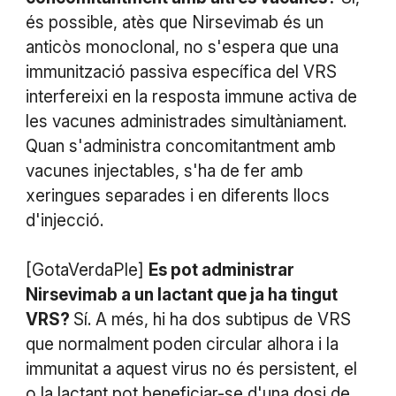
és possible, atès que Nirsevimab és un
anticòs monoclonal, no s'espera que una
immunització passiva específica del VRS
interfereixi en la resposta immune activa de
les vacunes administrades simultàniament.
Quan s'administra concomitantment amb
vacunes injectables, s'ha de fer amb
xeringues separades i en diferents llocs
d'injecció.
[GotaVerdaPle]
Es pot administrar
Nirsevimab a un lactant que ja ha tingut
VRS?
Sí. A més, hi ha dos subtipus de VRS
que normalment poden circular alhora i la
immunitat a aquest virus no és persistent, el
o la lactant pot beneficiar-se d'una dosi de