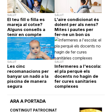
SALUT
SALUT
El teu fill o filla es
L'aire condicionat és
mareja al cotxe?
dolent per als nens?
Alguns consells a
Mites i pautes per
tenir en compte
fer-ne un bon ús
SALUT
SALUT
Les cinc
Infermeres a l'escola:
recomanacions per
el pla perquè els
banyar un nadó a la
docents no hagin de
piscina de manera
fer cures sanitàries
segura
complexes
ARA A PORTADA
CONTINGUT PATROCINAT