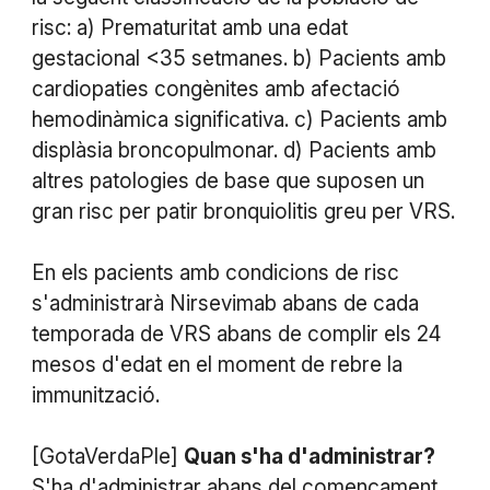
risc: a) Prematuritat amb una edat
gestacional <35 setmanes. b) Pacients amb
cardiopaties congènites amb afectació
hemodinàmica significativa. c) Pacients amb
displàsia broncopulmonar. d) Pacients amb
altres patologies de base que suposen un
gran risc per patir bronquiolitis greu per VRS.
En els pacients amb condicions de risc
s'administrarà Nirsevimab abans de cada
temporada de VRS abans de complir els 24
mesos d'edat en el moment de rebre la
immunització.
​[GotaVerdaPle]
Quan s'ha d'administrar?
S'ha d'administrar abans del començament