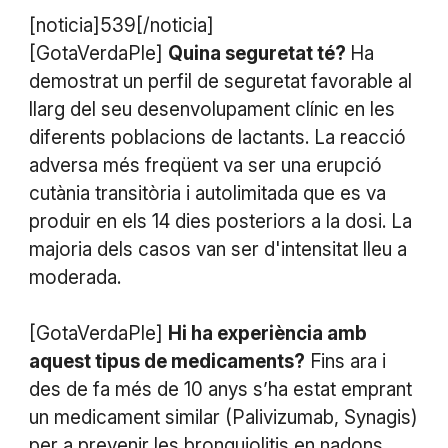
[noticia]539[/noticia]
[GotaVerdaPle]
Quina seguretat té?
Ha
demostrat un perfil de seguretat favorable al
llarg del seu desenvolupament clínic en les
diferents poblacions de lactants. La reacció
adversa més freqüent va ser una erupció
cutània transitòria i autolimitada que es va
produir en els 14 dies posteriors a la dosi. La
majoria dels casos van ser d'intensitat lleu a
moderada.
[GotaVerdaPle]
Hi ha experiència amb
aquest tipus de medicaments?
Fins ara i
des de fa més de 10 anys s’ha estat emprant
un medicament similar (Palivizumab, Synagis)
per a prevenir les bronquiolitis en nadons