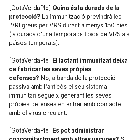
[GotaVerdaPle]
Quina és la durada de la
protecció?
La immunització previndrà les
IVRI greus per VRS durant almenys 150 dies
(la durada d'una temporada típica de VRS als
països temperats).
[GotaVerdaPle]
El lactant immunitzat deixa
de fabricar les seves pròpies
defenses?
No, a banda de la protecció
passiva amb l'anticòs el seu sistema
immunitari segueix generant les seves
pròpies defenses en entrar amb contacte
amb el virus circulant.
[GotaVerdaPle]
Es pot administrar
concomitantment amb altres vacunes?
Sí,