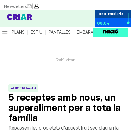
|
Newsletters
ara mateix
08:04
PLANS
ESTIU
PANTALLES
EMBARÀS
CRIANÇA
ES
ALIMENTACIÓ
5 receptes amb nous, un
superaliment per a tota la
família
Repassem les propietats d'aquest fruit sec clau en la