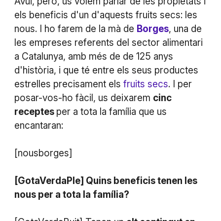
Avui, però, us volem parlar de les propietats i
els beneficis d'un d'aquests fruits secs: les
nous. I ho farem de la mà de
Borges
, una de
les empreses referents del sector alimentari
a Catalunya, amb més de de 125 anys
d'història, i que té entre els seus productes
estrelles precisament els
fruits secs
. I per
posar-vos-ho fàcil, us deixarem
cinc
receptes
per a tota la família que us
encantaran:
[nousborges]
[GotaVerdaPle] Quins beneficis tenen les
nous per a tota la família?