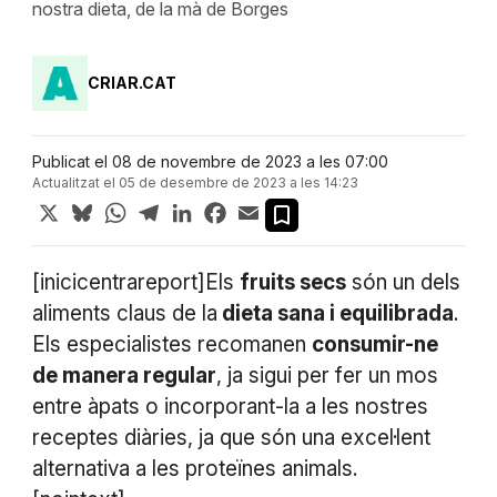
nostra dieta, de la mà de Borges
CRIAR.CAT
Publicat el 08 de novembre de 2023 a les 07:00
Actualitzat el 05 de desembre de 2023 a les 14:23
X
Bluesky
WhatsApp
Telegram
LinkedIn
Facebook
Email
[inicicentrareport]Els
fruits secs
són un dels
aliments claus de la
dieta sana i equilibrada
.
Els especialistes recomanen
consumir-ne
de manera regular
, ja sigui per fer un mos
entre àpats o incorporant-la a les nostres
receptes diàries, ja que són una excel·lent
alternativa a les proteïnes animals.