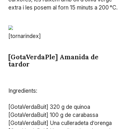
extra i les posem al forn 15 minuts a 200 °C.
[tornarindex]
[GotaVerdaPle] Amanida de
tardor
Ingredients:
[GotaVerdaBuit] 320 g de quinoa
[GotaVerdaBuit] 100 g de carabassa
[GotaVerdaBuit] Una culleradeta d’orenga