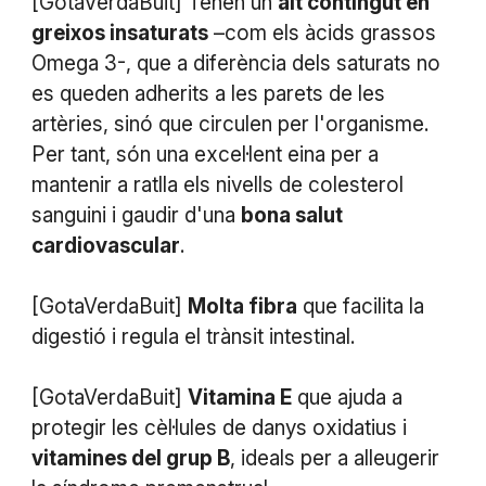
[GotaVerdaBuit] Tenen un
alt contingut en
greixos insaturats
–com els àcids grassos
Omega 3-, que a diferència dels saturats no
es queden adherits a les parets de les
artèries, sinó que circulen per l'organisme.
Per tant, són una excel·lent eina per a
mantenir a ratlla els nivells de colesterol
sanguini i gaudir d'una
bona salut
cardiovascular
.
[GotaVerdaBuit]
Molta fibra
que facilita la
digestió i regula el trànsit intestinal.
[GotaVerdaBuit]
Vitamina E
que ajuda a
protegir les cèl·lules de danys oxidatius i
vitamines del grup B
, ideals per a alleugerir