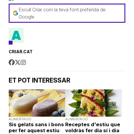
Escull Criar com la teva font preferida de
Google
CRIAR.CAT
ET POT INTERESSAR
ALIMENTACIÓ
ALIMENTACIÓ
Sis gelats sans i bons
Receptes d'estiu que
per fer aquest estiu
voldràs fer dia sí i dia