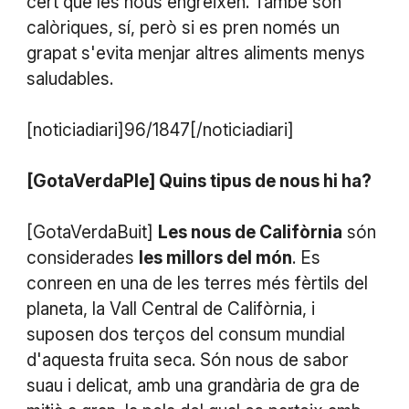
cert que les nous engreixen. També són
calòriques, sí, però si es pren només un
grapat s'evita menjar altres aliments menys
saludables.
[noticiadiari]96/1847[/noticiadiari]
[GotaVerdaPle] Quins tipus de nous hi ha?
[GotaVerdaBuit]
Les nous de Califòrnia
són
considerades
les millors del món
. Es
conreen en una de les terres més fèrtils del
planeta, la Vall Central de Califòrnia, i
suposen dos terços del consum mundial
d'aquesta fruita seca. Són nous de sabor
suau i delicat, amb una grandària de gra de