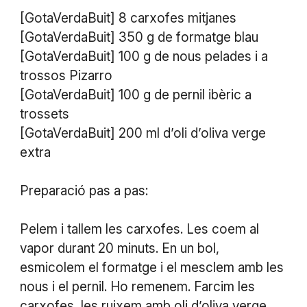
[GotaVerdaBuit] 8 carxofes mitjanes
[GotaVerdaBuit] 350 g de formatge blau
[GotaVerdaBuit] 100 g de nous pelades i a
trossos Pizarro
[GotaVerdaBuit] 100 g de pernil ibèric a
trossets
[GotaVerdaBuit] 200 ml d’oli d’oliva verge
extra
Preparació pas a pas:
Pelem i tallem les carxofes. Les coem al
vapor durant 20 minuts. En un bol,
esmicolem el formatge i el mesclem amb les
nous i el pernil. Ho remenem. Farcim les
carxofes, les ruixem amb oli d’oliva verge