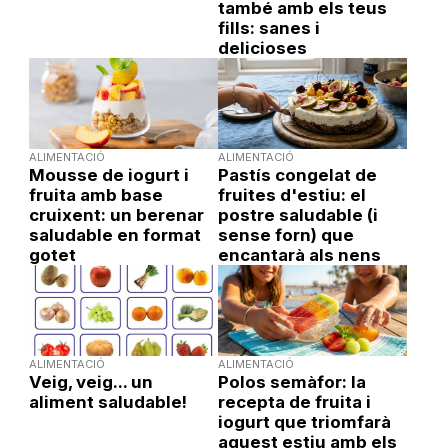
també amb els teus
fills: sanes i
delicioses
ALIMENTACIÓ
ALIMENTACIÓ
Mousse de iogurt i
Pastís congelat de
fruita amb base
fruites d'estiu: el
cruixent: un berenar
postre saludable (i
saludable en format
sense forn) que
gotet
encantarà als nens
ALIMENTACIÓ
ALIMENTACIÓ
Veig, veig... un
Polos semàfor: la
aliment saludable!
recepta de fruita i
iogurt que triomfarà
aquest estiu amb els