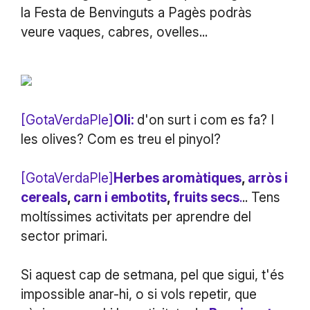
la Festa de Benvinguts a Pagès podràs
veure vaques, cabres, ovelles...
[GotaVerdaPle]
Oli:
d'on surt i com es fa? I
les olives? Com es treu el pinyol?
[GotaVerdaPle]
Herbes aromàtiques
,
arròs i
cereals
,
carn i embotits
,
fruits secs
.
.. Tens
moltíssimes activitats per aprendre del
sector primari.
Si aquest cap de setmana, pel que sigui, t'és
impossible anar-hi, o si vols repetir, que