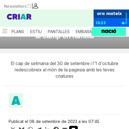
|
Newsletters
ara mateix
Benvinguts a Pagès: reserva aquí la
13:23
teva plaça gratis i descobreix la vida
PLANS
ESTIU
PANTALLES
EMBARÀS
CRIANÇA
ES
al camp en família
El cap de setmana del 30 de setembre i l'1 d'octubre
redescobreix el món de la pagesia amb les teves
criatures
Publicat el 08 de setembre de 2023 a les 07:45
X
Bluesky
WhatsApp
Telegram
LinkedIn
Facebook
Email