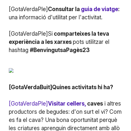
[GotaVerdaPle]
Consultar la
guia de viatge
:
una informació d'utilitat per l'activitat.
[GotaVerdaPle]Si
comparteixes la teva
experiència a les xarxes
pots utilitzar el
hashtag
#BenvingutsaPagès23
[GotaVerdaBuit]Quines activitats hi ha?
[GotaVerdaPle]
Visitar cellers,
caves
i altres
productors de begudes: d'on surt el vi? Com
es fa el cava? Una bona oportunitat perquè
les criatures aprenguin directament amb allò