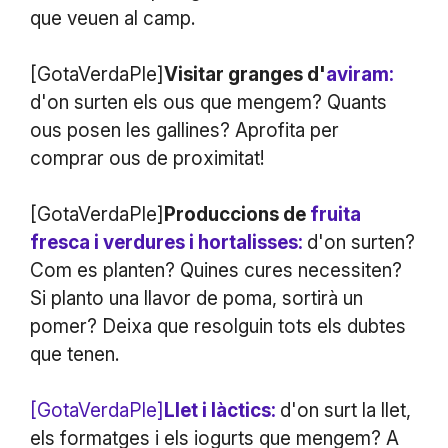
que veuen al camp.
[GotaVerdaPle]
Visitar granges d'
aviram:
d'on surten els ous que mengem? Quants
ous posen les gallines? Aprofita per
comprar ous de proximitat!
[GotaVerdaPle]
Produccions de
f
ruita
fresca i verdures i hortalisses:
d'on surten?
Com es planten? Quines cures necessiten?
Si planto una llavor de poma, sortirà un
pomer? Deixa que resolguin tots els dubtes
que tenen.
[GotaVerdaPle]
Llet i làctics:
d'on surt la llet,
els formatges i els iogurts que mengem? A