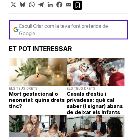
X
Bluesky
WhatsApp
Telegram
LinkedIn
Facebook
Email
Escull Criar com la teva font preferida de
Google
ET POT INTERESSAR
ELS TEUS DRETS
ELS TEUS DRETS
Mort gestacional o
Casals d’estiu i
neonatal: quins drets
privadesa: què cal
tinc?
saber (i signar) abans
de deixar els infants