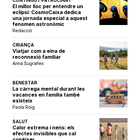
CONTINGUT PATROCINAT
El millor lloc per entendre un
eclipsi: CosmoCaixa dedica
una jornada especial a aquest
fenomen astronòmic
Redacció
CRIANÇA
Viatjar com a eina de
reconnexió familiar
Anna Sugrañes
BENESTAR
La càrrega mental durant les
vacances en família també
existeix
Paola Roig
SALUT
Calor extrema i nens: els
efectes invisibles que cal
conèixer