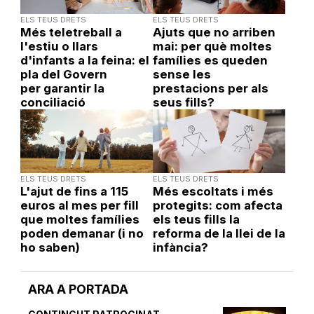
ELS TEUS DRETS
ELS TEUS DRETS
Més teletreball a
Ajuts que no arriben
l'estiu o llars
mai: per què moltes
d'infants a la feina: el
famílies es queden
pla del Govern
sense les
per garantir la
prestacions per als
conciliació
seus fills?
ELS TEUS DRETS
ELS TEUS DRETS
L'ajut de fins a 115
Més escoltats i més
euros al mes per fill
protegits: com afecta
que moltes famílies
els teus fills la
poden demanar (i no
reforma de la llei de la
ho saben)
infància?
ARA A PORTADA