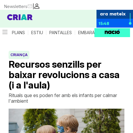
|
Newsletters
ara mateix
15:48
PLANS
ESTIU
PANTALLES
EMBARÀS
CRIANÇA
ES
CRIANÇA
Recursos senzills per
baixar revolucions a casa
(i a l'aula)
Rituals que es poden fer amb els infants per calmar
l'ambient