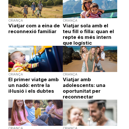
CRIANÇA
CRIANÇA
Viatjar com a eina de
Viatjar sola amb el
reconnexió familiar
teu fill o filla: quan el
repte és més intern
que logístic
CRIANÇA
CRIANÇA
El primer viatge amb
Viatjar amb
un nadó: entre la
adolescents: una
il·lusió i els dubtes
oportunitat per
reconnectar
CRIANÇA
CRIANÇA