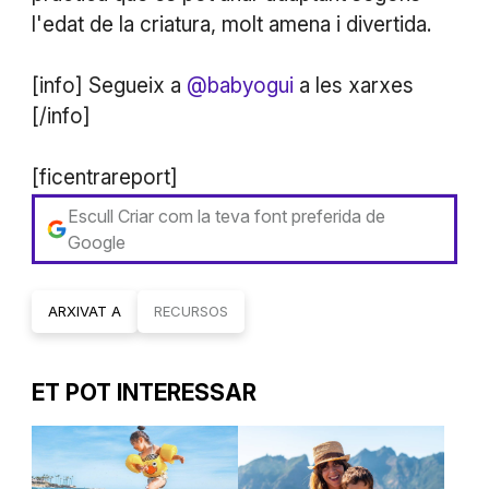
l'edat de la criatura, molt amena i divertida.
[info] Segueix a
@babyogui
a les xarxes
[/info]
[ficentrareport]
Escull Criar com la teva font preferida de
Google
ARXIVAT A
RECURSOS
ET POT INTERESSAR