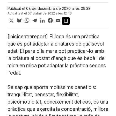
Publicat el 08 de desembre de 2020 a les 09:38
Actualitzat el 07 d’abril de 2022 a les 12:46
X
Bluesky
WhatsApp
Telegram
LinkedIn
Facebook
Email
[inicicentrareport] El ioga és una pràctica
que es pot adaptar a criatures de qualsevol
edat. El pare o la mare pot practicar-lo amb
la criatura al costat d'ençà que és bebè i de
mica en mica pot adaptar la pràctica segons
l'edat.
Se sap que aporta moltíssims beneficis:
tranquil·litat, benestar, flexibilitat,
psicomotricitat, coneixement del cos, és una
pràctica que exercita la concentració, millora