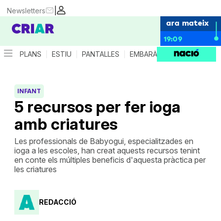
|
Newsletters
ara mateix
19:09
PLANS
ESTIU
PANTALLES
EMBARÀS
CRIANÇA
ES
INFANT
5 recursos per fer ioga
amb criatures
Les professionals de Babyogui, especialitzades en
ioga a les escoles, han creat aquests recursos tenint
en conte els múltiples beneficis d'aquesta pràctica per
les criatures
REDACCIÓ