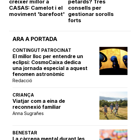
créixer millor a
petards? Tres
CASAS: Camelot i el
consells per
moviment 'barefoot'
gestionar sorolls
forts
ARA A PORTADA
CONTINGUT PATROCINAT
El millor lloc per entendre un
eclipsi: CosmoCaixa dedica
una jornada especial a aquest
fenomen astronòmic
Redacció
CRIANÇA
Viatjar com a eina de
reconnexió familiar
Anna Sugrañes
BENESTAR
La càrrega mental durant les