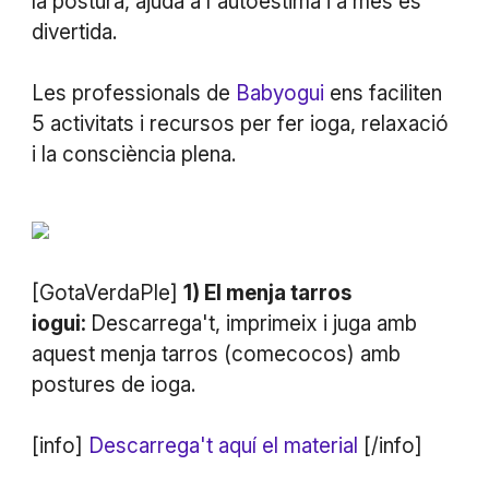
la postura, ajuda a l'autoestima i a més és
divertida.
Les professionals de
Babyogui
ens faciliten
5 activitats i recursos per fer ioga, relaxació
i la consciència plena.
[GotaVerdaPle]
1) El menja tarros
iogui:
Descarrega't, imprimeix i juga amb
aquest menja tarros (comecocos) amb
postures de ioga.
[info]
Descarrega't aquí el material
[/info]