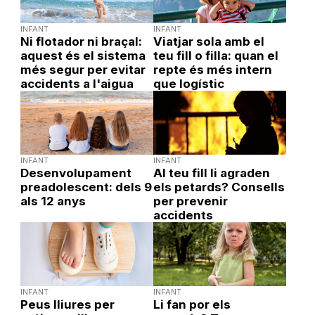
INFANT
INFANT
Ni flotador ni braçal:
Viatjar sola amb el
aquest és el sistema
teu fill o filla: quan el
més segur per evitar
repte és més intern
accidents a l'aigua
que logístic
INFANT
INFANT
Desenvolupament
Al teu fill li agraden
preadolescent: dels 9
els petards? Consells
als 12 anys
per prevenir
accidents
INFANT
INFANT
Peus lliures per
Li fan por els