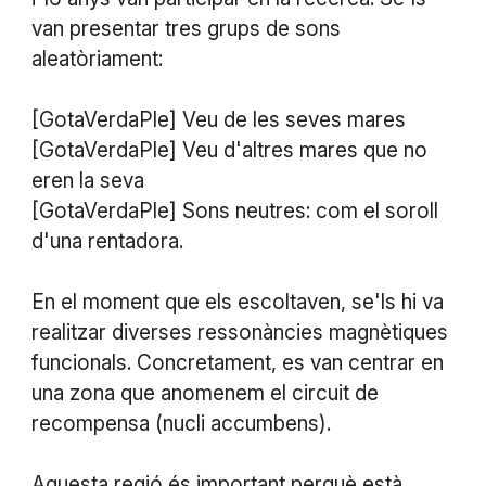
van presentar tres grups de sons
aleatòriament:
[GotaVerdaPle] Veu de les seves mares
[GotaVerdaPle] Veu d'altres mares que no
eren la seva
[GotaVerdaPle] Sons neutres: com el soroll
d'una rentadora.
En el moment que els escoltaven, se'ls hi va
realitzar diverses ressonàncies magnètiques
funcionals. Concretament, es van centrar en
una zona que anomenem el circuit de
recompensa (nucli accumbens).
Aquesta regió és important perquè està