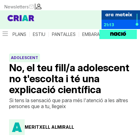
|
Newsletters
ara mateix
21:13
PLANS
ESTIU
PANTALLES
EMBARÀS
CRIANÇA
ES
ADOLESCENT
No, el teu fill/a adolescent
no t'escolta i té una
explicació científica
Si tens la sensació que para més l'atenció a les altres
persones que a tu, llegeix
MERITXELL ALMIRALL