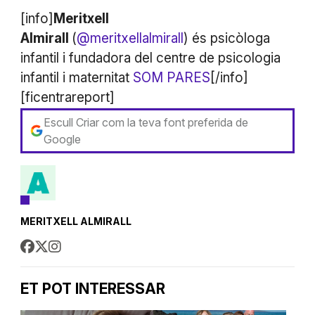
[info]
Meritxell
Almirall
(
@meritxellalmirall
) és psicòloga
infantil i fundadora del centre de psicologia
infantil i maternitat
SOM PARES
[/info]
[ficentrareport]
Escull Criar com la teva font preferida de
Google
MERITXELL ALMIRALL
ET POT INTERESSAR