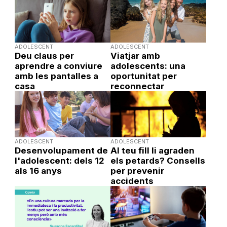
ADOLESCENT
ADOLESCENT
Deu claus per
Viatjar amb
aprendre a conviure
adolescents: una
amb les pantalles a
oportunitat per
casa
reconnectar
ADOLESCENT
ADOLESCENT
Desenvolupament de
Al teu fill li agraden
l'adolescent: dels 12
els petards? Consells
als 16 anys
per prevenir
accidents