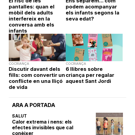
El risc de les
Ens separem... com
pantalles: quan el
podem acompanyar
mòbil dels adults
els infants segons la
interfereix en la
seva edat?
conversa amb els
infants
COCRIANÇA
COCRIANÇA
Discutir davant dels
6 llibres sobre
fills: com convertir un
criança per regalar
conflicte en una lliçó
aquest Sant Jordi
de vida
ARA A PORTADA
SALUT
Calor extrema i nens: els
efectes invisibles que cal
conèixer