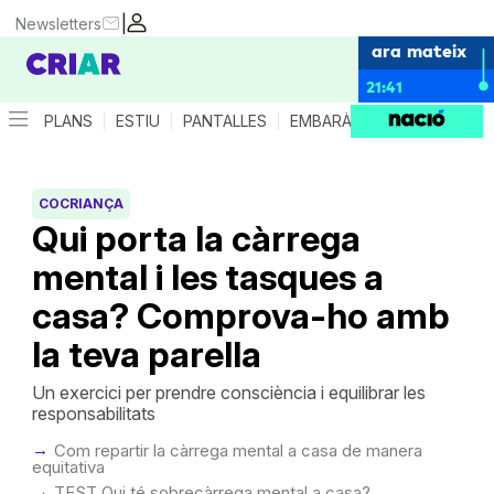
|
Newsletters
ara mateix
21:41
PLANS
ESTIU
PANTALLES
EMBARÀS
CRIANÇA
ES
COCRIANÇA
Qui porta la càrrega
mental i les tasques a
casa? Comprova-ho amb
la teva parella
Un exercici per prendre consciència i equilibrar les
responsabilitats
Com repartir la càrrega mental a casa de manera
equitativa
TEST Qui té sobrecàrrega mental a casa?