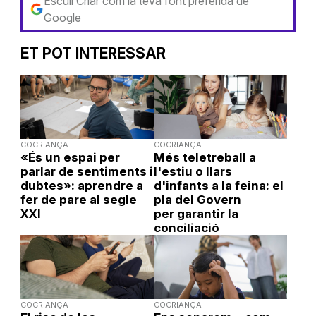
Escull Criar com la teva font preferida de
Google
ET POT INTERESSAR
COCRIANÇA
COCRIANÇA
«És un espai per
Més teletreball a
parlar de sentiments i
l'estiu o llars
dubtes»: aprendre a
d'infants a la feina: el
fer de pare al segle
pla del Govern
XXI
per garantir la
conciliació
COCRIANÇA
COCRIANÇA