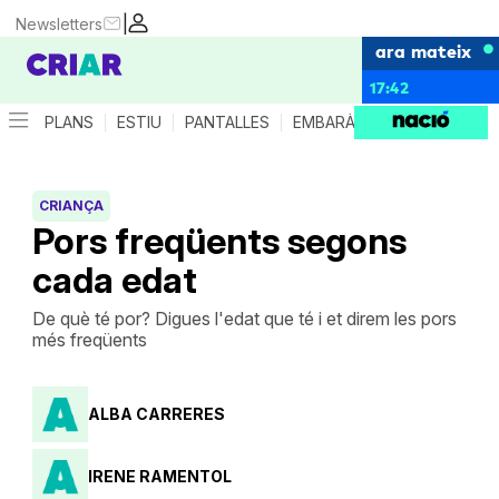
|
Newsletters
ara mateix
17:42
PLANS
ESTIU
PANTALLES
EMBARÀS
CRIANÇA
ES
CRIANÇA
Pors freqüents segons
cada edat
De què té por? Digues l'edat que té i et direm les pors
més freqüents
ALBA CARRERES
IRENE RAMENTOL