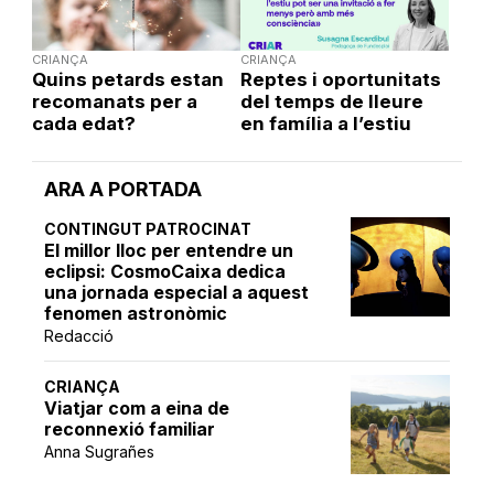
CRIANÇA
CRIANÇA
Quins petards estan
Reptes i oportunitats
recomanats per a
del temps de lleure
cada edat?
en família a l’estiu
ARA A PORTADA
CONTINGUT PATROCINAT
El millor lloc per entendre un
eclipsi: CosmoCaixa dedica
una jornada especial a aquest
fenomen astronòmic
Redacció
CRIANÇA
Viatjar com a eina de
reconnexió familiar
Anna Sugrañes