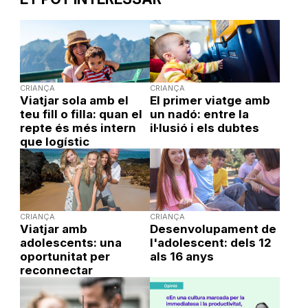
CRIANÇA
CRIANÇA
Viatjar sola amb el
El primer viatge amb
teu fill o filla: quan el
un nadó: entre la
repte és més intern
il·lusió i els dubtes
que logístic
CRIANÇA
CRIANÇA
Viatjar amb
Desenvolupament de
adolescents: una
l'adolescent: dels 12
oportunitat per
als 16 anys
reconnectar