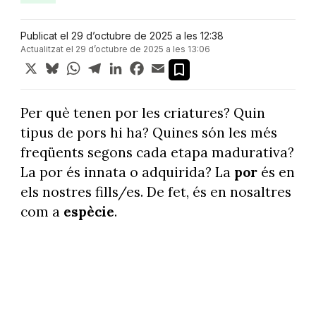
Publicat el 29 d’octubre de 2025 a les 12:38
Actualitzat el 29 d’octubre de 2025 a les 13:06
X
Bluesky
WhatsApp
Telegram
LinkedIn
Facebook
Email
Per què tenen por les criatures? Quin
tipus de pors hi ha? Quines són les més
freqüents segons cada etapa madurativa?
La por és innata o adquirida? La
por
és en
els nostres fills/es. De fet, és en nosaltres
com a
espècie
.