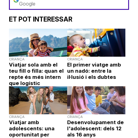
Google
ET POT INTERESSAR
CRIANÇA
CRIANÇA
Viatjar sola amb el
El primer viatge amb
teu fill o filla: quan el
un nadó: entre la
repte és més intern
il·lusió i els dubtes
que logístic
CRIANÇA
CRIANÇA
Viatjar amb
Desenvolupament de
adolescents: una
l'adolescent: dels 12
oportunitat per
als 16 anys