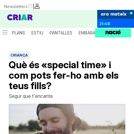
|
Newsletters
ara mateix
21:48
PLANS
ESTIU
PANTALLES
EMBARÀS
CRIANÇA
ES
CRIANÇA
Què és «special time» i
com pots fer-ho amb els
teus fills?
Segur que t'encanta