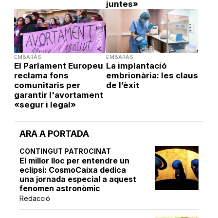
juntes»
EMBARÀS
EMBARÀS
El Parlament Europeu
La implantació
reclama fons
embrionària: les claus
comunitaris per
de l’èxit
garantir l'avortament
«segur i legal»
ARA A PORTADA
CONTINGUT PATROCINAT
El millor lloc per entendre un
eclipsi: CosmoCaixa dedica
una jornada especial a aquest
fenomen astronòmic
Redacció