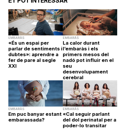
ET POT INTERESSAR
EMBARÀS
EMBARÀS
«És un espai per
La calor durant
parlar de sentiments i
l’embaràs i els
dubtes»: aprendre a
primers mesos del
fer de pare al segle
nadó pot influir en el
XXI
seu
desenvolupament
cerebral
EMBARÀS
EMBARÀS
Em puc banyar estant
«Cal seguir parlant
embarassada?
del dol perinatal per a
poder-lo transitar