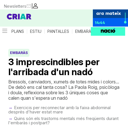
|
Newsletters
ara mateix
14:44
PLANS
ESTIU
PANTALLES
EMBARÀS
CRIANÇA
ES
EMBARÀS
3 imprescindibles per
l'arribada d'un nadó
Bressols, canviadors, xumets de totes mides i colors...
De debò ens cal tanta cosa? La Paola Roig, psicòloga
i doula, reflexiona sobre les 3 úniques coses que
calen quan s'espera un nadó
Exercicis per reconnectar amb la faixa abdominal
després d'haver estat mare
Quins són els trastorns mentals més freqüents durant
l'embaràs i postpart?