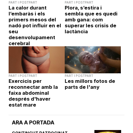
PART I POSTPART
PART I POSTPART
La calor durant
Plora, s’estira i
l’embaràs i els
sembla que es quedi
primers mesos del
amb gana: com
nadó pot influir en el
superar les crisis de
seu
lactància
desenvolupament
cerebral
PART I POSTPART
PART I POSTPART
Exercicis per
Les millors fotos de
reconnectar amb la
parts de l'any
faixa abdominal
després d'haver
estat mare
ARA A PORTADA