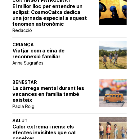
CONTINGUT PATROCINAT
El millor lloc per entendre un
eclipsi: CosmoCaixa dedica
una jornada especial a aquest
fenomen astronòmic
Redacció
CRIANÇA
Viatjar com a eina de
reconnexió familiar
Anna Sugrañes
BENESTAR
La càrrega mental durant les
vacances en família també
existeix
Paola Roig
SALUT
Calor extrema i nens: els
efectes invisibles que cal
conèixer