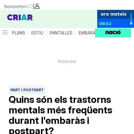
|
Newsletters
ara mateix
08:52
PLANS
ESTIU
PANTALLES
EMBARÀS
CRIANÇA
ES
PART I POSTPART
Quins són els trastorns
mentals més freqüents
durant l'embaràs i
postpart?